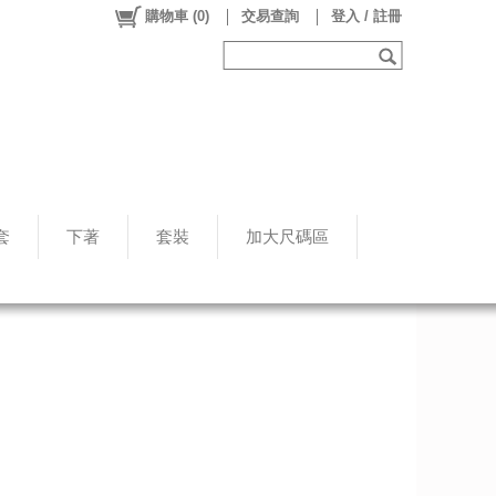
購物車
(
0
)
交易查詢
登入 / 註冊
套
下著
套裝
加大尺碼區