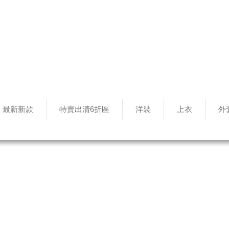
最新新款
特賣出清6折區
洋裝
上衣
外