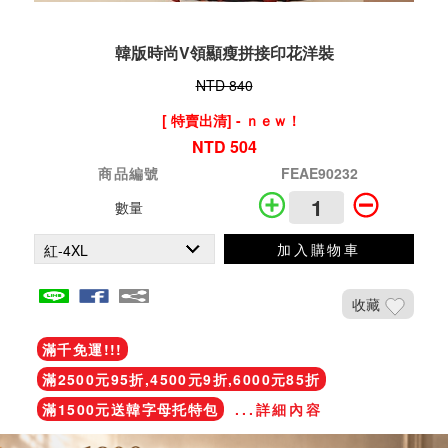
韓版時尚V領顯瘦拼接印花洋裝
NTD 840
[ 特賣出清] - ｎｅｗ！
NTD 504
商品編號
FEAE90232
數量
加入購物車
收藏
滿千免運!!!
滿2500元95折,4500元9折,6000元85折
滿1500元送韓字母托特包
...詳細內容