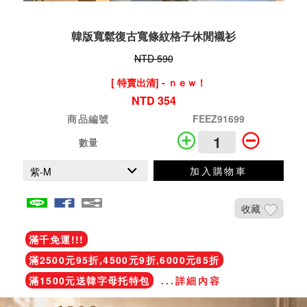
韓版寬鬆復古寬條紋格子休閒襯衫
NTD 590
[ 特賣出清] - ｎｅｗ！
NTD 354
商品編號
FEEZ91699
數量
加入購物車
收藏
滿千免運!!!
滿2500元95折,4500元9折,6000元85折
滿1500元送韓字母托特包
...詳細內容