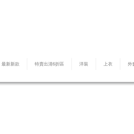
最新新款
特賣出清6折區
洋裝
上衣
外