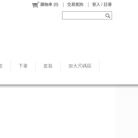
購物車
(
0
)
交易查詢
登入 / 註冊
套
下著
套裝
加大尺碼區