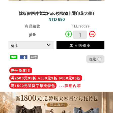
韓版假兩件寬鬆Polo領動物卡通印花大學T
NTD 690
商品編號
FEEI96029
數量
加入購物車
收藏
滿千免運!!!
滿2500元95折,4500元9折,6000元85折
滿1500元送韓字母托特包
...詳細內容