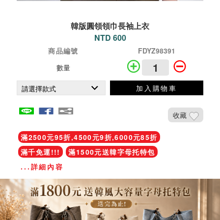
韓版圓領領巾長袖上衣
NTD 600
商品編號
FDYZ98391
數量
加入購物車
收藏
滿2500元95折,4500元9折,6000元85折
滿千免運!!!
滿1500元送韓字母托特包
...詳細內容