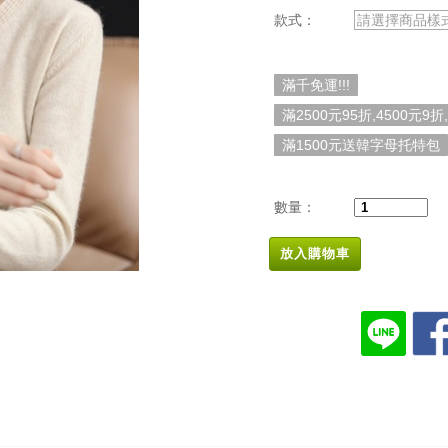
款式：
請選擇商品樣
滿千免運!!!
滿2500元95折,4500元9折
滿1500元送韓字母托特包
數量：
放入購物車