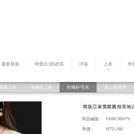
最新新款
特賣出清6折區
洋裝
上衣
外
寬版上衣
假兩件上衣
針織衫/毛衣
背心/細肩帶
韓版亞麻寬鬆圓領長袖
商品編號：
FKMC98479
售價：
NTD 290