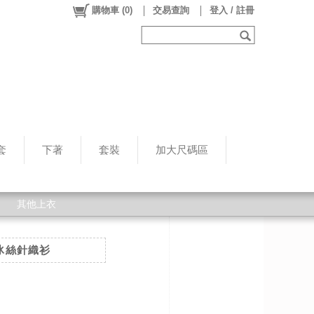
購物車
(
0
)
交易查詢
登入 / 註冊
套
下著
套裝
加大尺碼區
其他上衣
冰絲針織衫