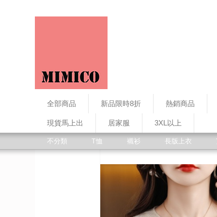
全部商品
新品限時8折
熱銷商品
現貨馬上出
居家服
3XL以上
不分類
T恤
襯衫
長版上衣