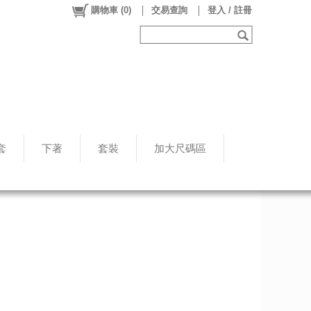
購物車
(
0
)
交易查詢
登入 / 註冊
套
下著
套裝
加大尺碼區