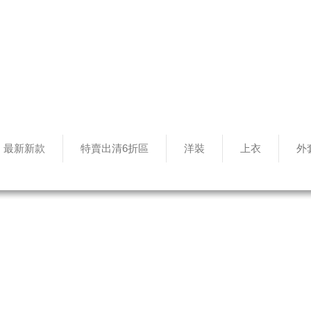
最新新款
特賣出清6折區
洋裝
上衣
外