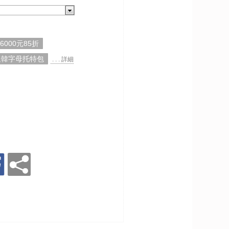
,6000元85折
元送韓字母托特包
. . . 詳細