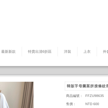
最新新款
特賣出清6折區
洋裝
上衣
外
韓版字母圖案拼接條紋
商品編號：
FFZU98635
售價：
NTD 600