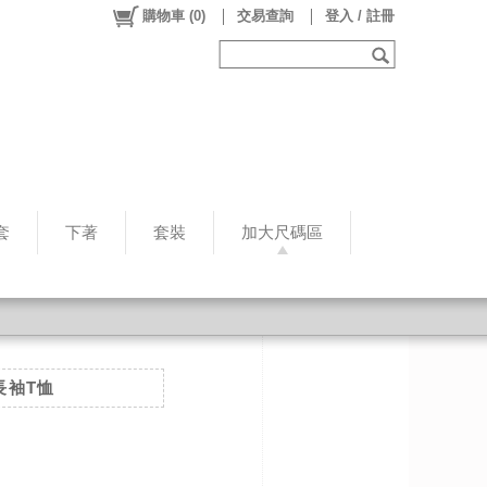
購物車
(
0
)
交易查詢
登入 / 註冊
套
下著
套裝
加大尺碼區
長袖T恤