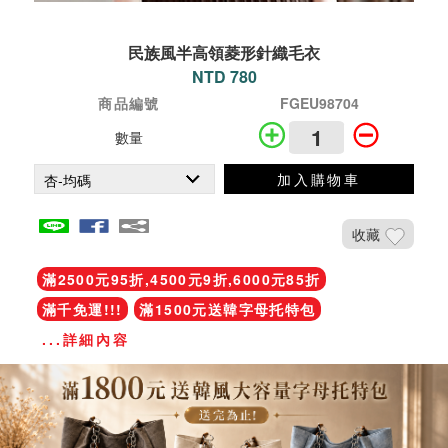
民族風半高領菱形針織毛衣
NTD 780
商品編號
FGEU98704
數量
加入購物車
收藏
滿2500元95折,4500元9折,6000元85折
滿千免運!!!
滿1500元送韓字母托特包
...詳細內容