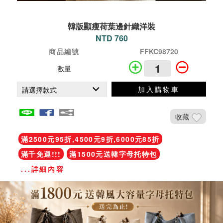
韓版顯瘦荷葉邊針織洋裝
NTD 760
商品編號
FFKC98720
數量
加入購物車
收藏
滿2500元95折,4500元9折,6000元85折
滿千免運!!!
滿1500元送韓字母托特包
...詳細內容