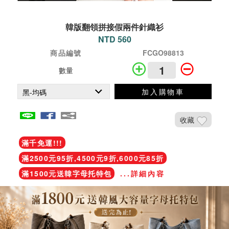
韓版翻領拼接假兩件針織衫
NTD 560
商品編號
FCGO98813
數量
加入購物車
收藏
滿千免運!!!
滿2500元95折,4500元9折,6000元85折
滿1500元送韓字母托特包
...詳細內容