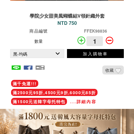
學院少女甜美風蝴蝶結V領針織外套
NTD 750
商品編號
FFEK98836
數量
加入購物車
收藏
滿千免運!!!
滿2500元95折,4500元9折,6000元85折
滿1500元送韓字母托特包
...詳細內容