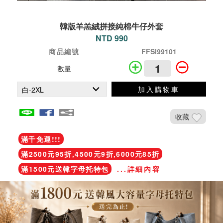
韓版羊羔絨拼接純棉牛仔外套
NTD 990
商品編號
FFSI99101
數量
加入購物車
收藏
滿千免運!!!
滿2500元95折,4500元9折,6000元85折
滿1500元送韓字母托特包
...詳細內容