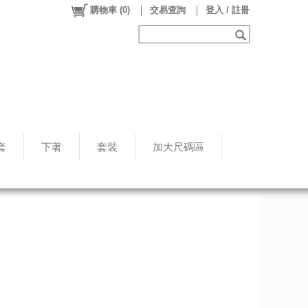
購物車
(
0
)
交易查詢
登入 / 註冊
套
下著
套裝
加大尺碼區