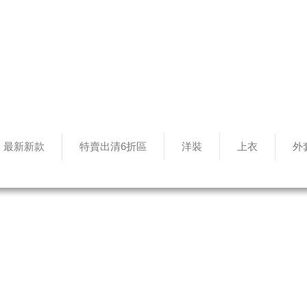
最新新款
特賣出清6折區
洋裝
上衣
外