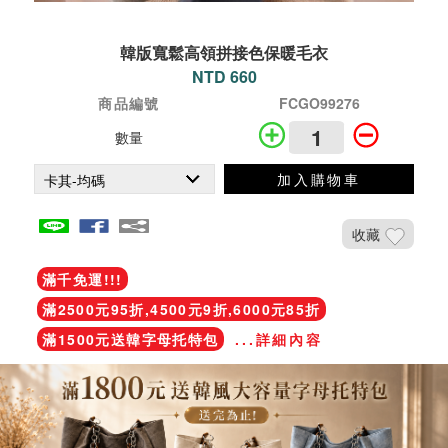
韓版寬鬆高領拼接色保暖毛衣
NTD 660
商品編號
FCGO99276
數量
加入購物車
收藏
滿千免運!!!
滿2500元95折,4500元9折,6000元85折
滿1500元送韓字母托特包
...詳細內容