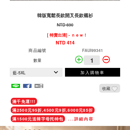
韓版寬鬆長款開叉長款襯衫
NTD 690
[ 特賣出清] - ｎｅｗ！
NTD 414
商品編號
FAUI99341
數量
加入購物車
收藏
滿千免運!!!
滿2500元95折,4500元9折,6000元85折
滿1500元送韓字母托特包
...詳細內容