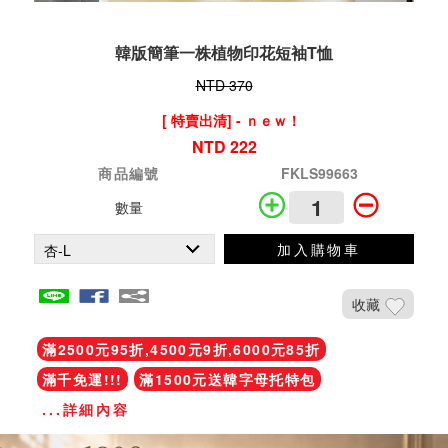
韓版簡筆一株植物印花短袖T恤
NTD 370
[ 特賣出清] - ｎｅｗ！
NTD 222
商品編號
FKLS99663
數量
加入購物車
收藏
滿2500元95折,4500元9折,6000元85折
滿千免運!!!
滿1500元送韓字母托特包
...詳細內容