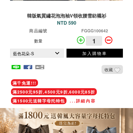
韓版氣質繡花泡泡袖V領收腰雪紡襯衫
NTD 590
商品編號
FGGG100642
數量
加入購物車
收藏
滿千免運!!!
滿2500元95折,4500元9折,6000元85折
滿1500元送韓字母托特包
...詳細內容