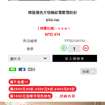
韓版撞色方領條紋寬鬆雪紡衫
NTD 790
[ 特賣出清] - ｎｅｗ！
NTD 474
商品編號
FFQU100742
數量
加入購物車
收藏
滿千免運!!!
滿2500元95折,4500元9折,6000元85折
滿1500元送韓字母托特包
...詳細內容