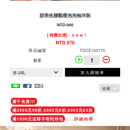
甜美收腰顯瘦泡泡袖洋裝
NTD 950
[ 特賣出清] - ｎｅｗ！
NTD 570
商品編號
FDCE100779
數量
加入購物車
收藏
滿千免運!!!
滿2500元95折,4500元9折,6000元85折
滿1500元送韓字母托特包
...詳細內容