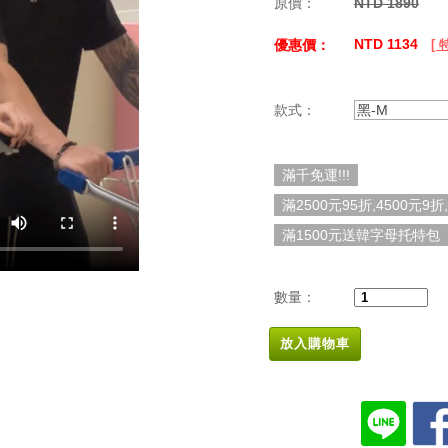
原價：
NTD 1890
NTD 1134
優惠價：
[
款式：
黑-M
滿千免運!!!
滿2500元95折,4500元9折
滿1500元送韓字母托特包
數量：
放入購物車