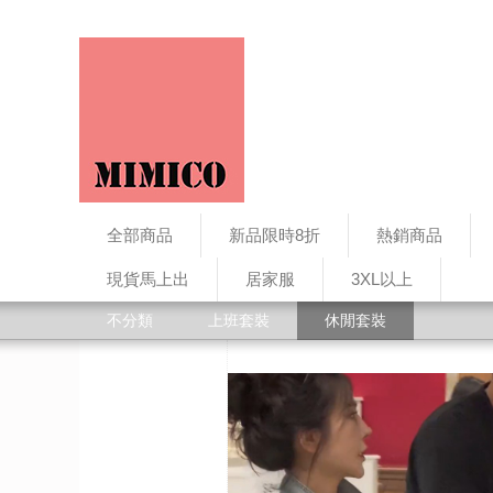
全部商品
新品限時8折
熱銷商品
現貨馬上出
居家服
3XL以上
不分類
上班套裝
休閒套裝