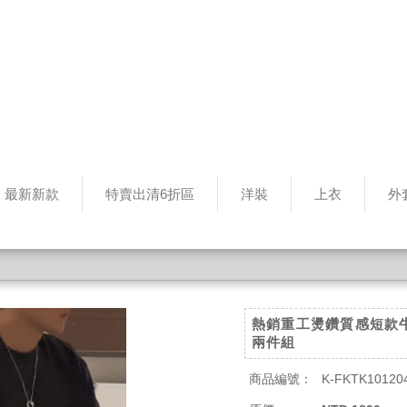
最新新款
特賣出清6折區
洋裝
上衣
外
熱銷重工燙鑽質感短款
兩件組
商品編號：
K-FKTK10120