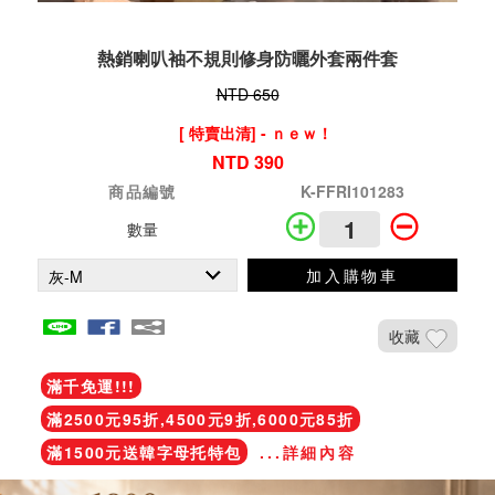
熱銷喇叭袖不規則修身防曬外套兩件套
NTD 650
[ 特賣出清] - ｎｅｗ！
NTD 390
商品編號
K-FFRI101283
數量
加入購物車
收藏
滿千免運!!!
滿2500元95折,4500元9折,6000元85折
滿1500元送韓字母托特包
...詳細內容