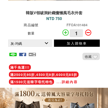
韓版V領破洞針織慵懶風毛衣外套
NTD 750
商品編號
FFOA101484
數量
加入購物車
收藏
滿千免運!!!
滿2500元95折,4500元9折,6000元85折
滿1500元送韓字母托特包
...詳細內容