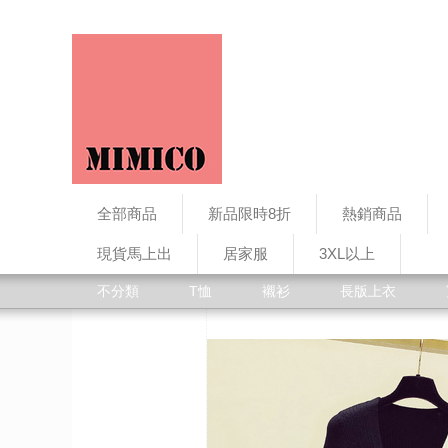
全部商品
新品限時8折
熱銷商品
現貨馬上出
居家服
3XL以上
不分類
T恤
襯衫
長版上衣