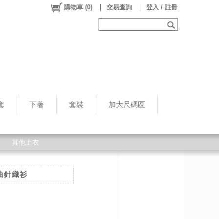
購物車
(
0
)
交易查詢
登入 / 註冊
套
下著
套裝
加大尺碼區
其他上衣
袖針織衫