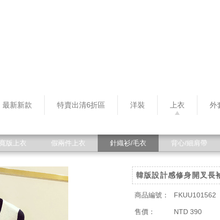
最新新款
特賣出清6折區
洋裝
上衣
外
寬版上衣
假兩件上衣
針織衫/毛衣
背心/細肩帶
韓版設計感修身開叉長
商品編號：
FKUU101562
售價：
NTD 390