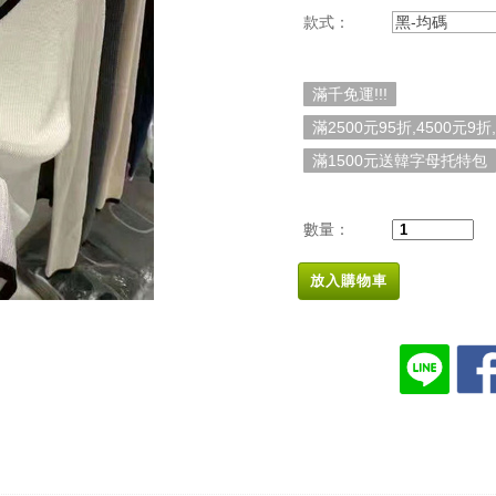
款式：
黑-均碼
滿千免運!!!
滿2500元95折,4500元9折
滿1500元送韓字母托特包
數量：
放入購物車