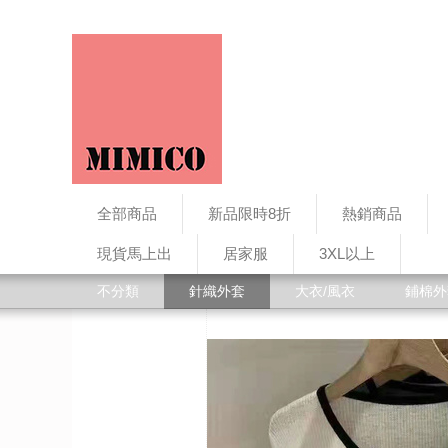
全部商品
新品限時8折
熱銷商品
現貨馬上出
居家服
3XL以上
不分類
針織外套
大衣/風衣
鋪棉外