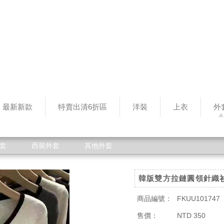
最新新款
特賣出清6折區
洋裝
上衣
外
套
西裝外套
其他外套
韓版雙方拉鏈圓領針織
商品編號：
FKUU101747
售價：
NTD 350