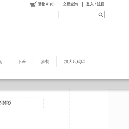
購物車
(
0
)
交易查詢
登入 / 註冊
套
下著
套裝
加大尺碼區
衫開衫