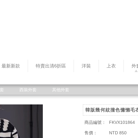
最新新款
特賣出清6折區
洋裝
上衣
外
套
西裝外套
其他外套
韓版幾何紋撞色慵懶毛
商品編號：
FKVX101864
售價：
NTD 850