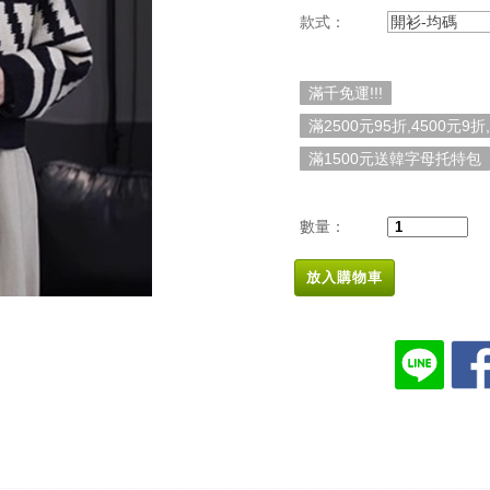
款式：
開衫-均碼
滿千免運!!!
滿2500元95折,4500元9折
滿1500元送韓字母托特包
數量：
放入購物車