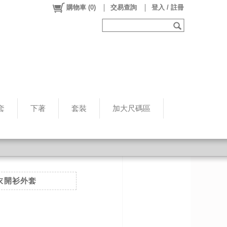
購物車
(
0
)
交易查詢
登入 / 註冊
套
下著
套裝
加大尺碼區
衣開衫外套