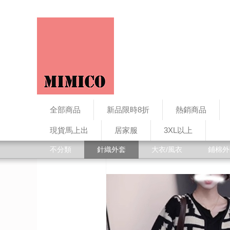
全部商品
新品限時8折
熱銷商品
現貨馬上出
居家服
3XL以上
不分類
針織外套
大衣/風衣
鋪棉外