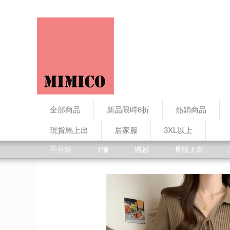
全部商品
新品限時8折
熱銷商品
現貨馬上出
居家服
3XL以上
不分類
T恤
襯衫
長版上衣