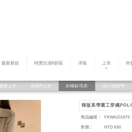
最新新款
特賣出清6折區
洋裝
上衣
外
寬版上衣
假兩件上衣
針織衫/毛衣
背心/細肩帶
韓版系帶重工穿繩POL
商品編號：
FKWA101876
售價：
NTD 690