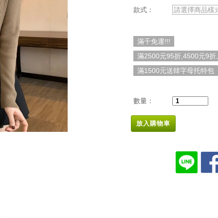
款式：
請選擇商品樣
滿千免運!!!
滿2500元95折,4500元9折
滿1500元送韓字母托特包
數量：
放入購物車