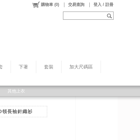
購物車
(
0
)
交易查詢
登入 / 註冊
套
下著
套裝
加大尺碼區
其他上衣
O領長袖針織衫