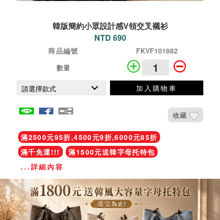
韓版簡約小眾設計感V領交叉襯衫
NTD 690
商品編號
FKVF101882
數量
加入購物車
收藏
滿2500元95折,4500元9折,6000元85折
滿千免運!!!
滿1500元送韓字母托特包
...詳細內容