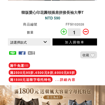
韓版愛心印花圓領插肩拼接長袖大學T
NTD 590
商品編號
FFSI102028
數量
加入購物車
收藏
滿千免運!!!
滿2500元95折,4500元9折,6000元85折
滿1500元送韓字母托特包
...詳細內容