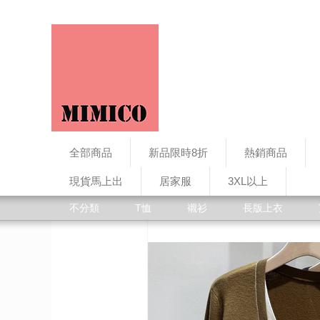
全部商品
新品限時8折
熱銷商品
現貨馬上出
居家服
3XL以上
不分類
T恤
襯衫
長版上衣