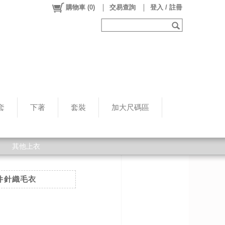
購物車
(
0
)
交易查詢
登入 / 註冊
套
下著
套裝
加大尺碼區
其他上衣
件針織毛衣