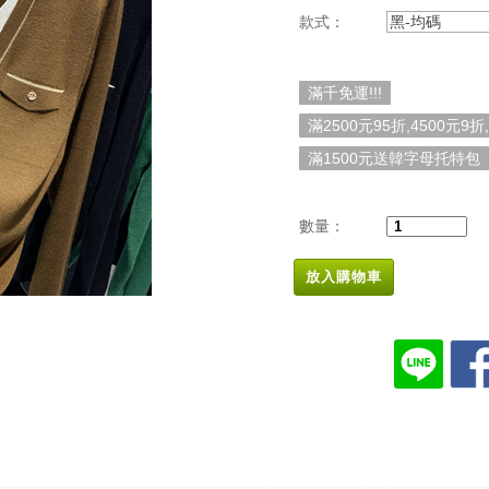
款式：
黑-均碼
滿千免運!!!
滿2500元95折,4500元9折
滿1500元送韓字母托特包
數量：
放入購物車