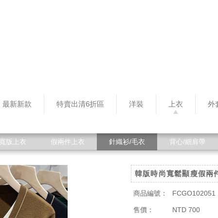
最新新款
特賣出清6折區
洋裝
上衣
外
寬版上衣
假兩件上衣
針織衫/毛衣
背心/細肩帶
韓版時尚寬鬆顯瘦假兩
商品編號：
FCGO102051
售價：
NTD 700