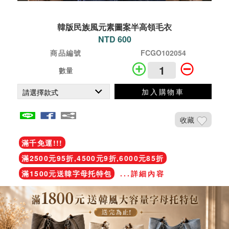
韓版民族風元素圖案半高領毛衣
NTD 600
商品編號
FCGO102054
數量
加入購物車
收藏
滿千免運!!!
滿2500元95折,4500元9折,6000元85折
滿1500元送韓字母托特包
...詳細內容