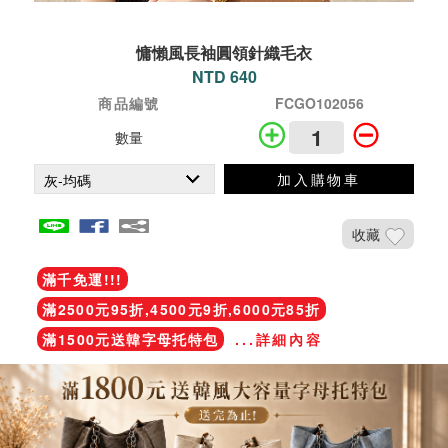
慵懶風長袖圓領針織毛衣
NTD 640
商品編號
FCGO102056
數量
加入購物車
收藏
滿千免運!!!
滿2500元95折,4500元9折,6000元85折
滿1500元送韓字母托特包
...詳細內容