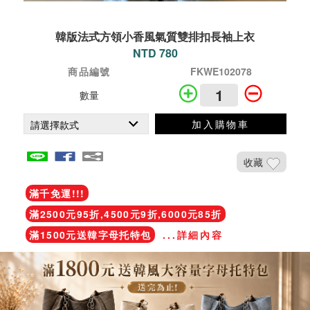
韓版法式方領小香風氣質雙排扣長袖上衣
NTD 780
商品編號
FKWE102078
數量
加入購物車
收藏
滿千免運!!!
滿2500元95折,4500元9折,6000元85折
滿1500元送韓字母托特包
...詳細內容