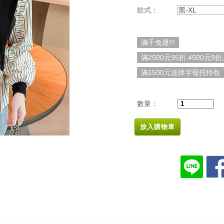
款式：
黑-XL
滿千免運!!!
滿2500元95折,4500元9折
滿1500元送韓字母托特包
數量：
放入購物車