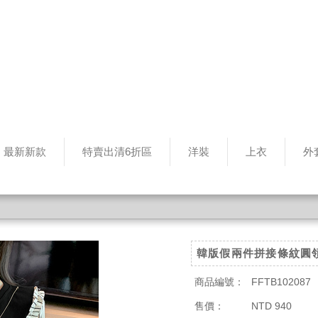
最新新款
特賣出清6折區
洋裝
上衣
外
韓版假兩件拼接條紋圓
商品編號：
FFTB102087
售價：
NTD 940