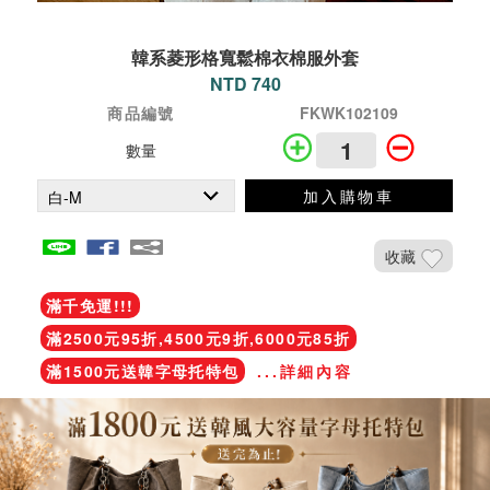
韓系菱形格寬鬆棉衣棉服外套
NTD 740
商品編號
FKWK102109
數量
加入購物車
收藏
滿千免運!!!
滿2500元95折,4500元9折,6000元85折
滿1500元送韓字母托特包
...詳細內容