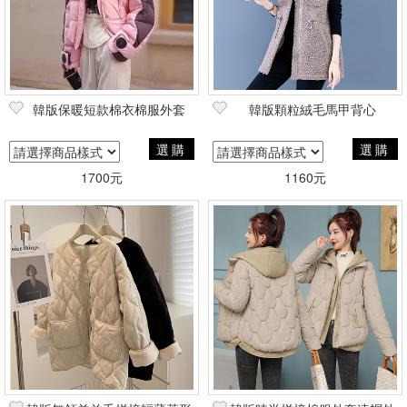
韓版保暖短款棉衣棉服外套
韓版顆粒絨毛馬甲背心
選購
選購
1700元
1160元