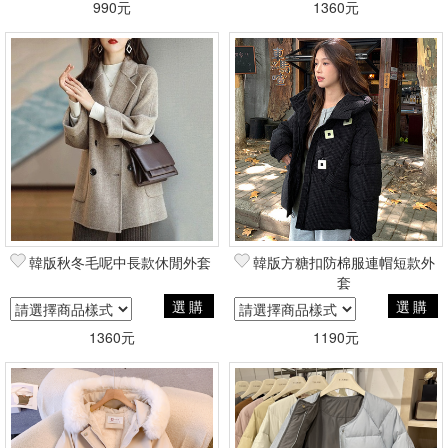
990元
1360元
韓版秋冬毛呢中長款休閒外套
韓版方糖扣防棉服連帽短款外
套
選購
選購
1360元
1190元