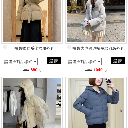
篩選
韓版收腰系帶棉服外套
韓版大毛領連帽短款羽絨外套
選購
選購
880元
1040元
1100元
1300元