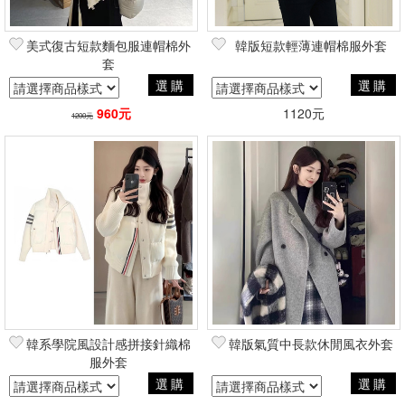
美式復古短款麵包服連帽棉外
韓版短款輕薄連帽棉服外套
套
選購
選購
960元
1120元
1200元
韓系學院風設計感拼接針織棉
韓版氣質中長款休閒風衣外套
服外套
選購
選購