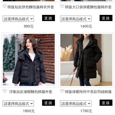
韓版短款拼色麵包服棉衣外套
韓版大口袋保暖麵包服棉外套
選購
選購
990元
1400元
洋氣短款連帽麵包棉服外套
韓版保暖時尚中長款羽絨棉服
選購
選購
1800元
1790元