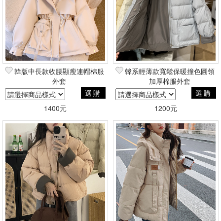
韓版中長款收腰顯瘦連帽棉服
韓系輕薄款寬鬆保暖撞色圓領
外套
加厚棉服外套
選購
選購
1400元
1200元