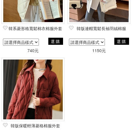
韓系菱形格寬鬆棉衣棉服外套
韓版連帽寬鬆長袖羽絨棉服
選購
選購
740元
1150元
韓版保暖輕薄菱格棉服外套