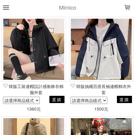
LOADING...
Mimico
上架時間
銷售件數
銷售價格
樣式尺寸篩選
全部樣式
黑
白
米白
卡其
粉紅
綠
藍
紅
灰
韓版工裝連帽設計感衝鋒衣棉
韓版抽繩百搭長袖連帽棉衣外
咖啡
服外套
套
選購
選購
全部尺寸
S
M
L
L(M碼可穿）
1360元
1500元
XL
2XL
3XL
4XL
5XL
均碼