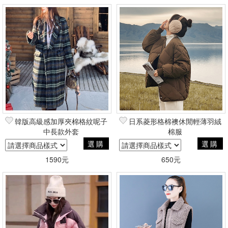
韓版高級感加厚夾棉格紋呢子
日系菱形格棉襖休閒輕薄羽絨
中長款外套
棉服
選購
選購
1590元
650元