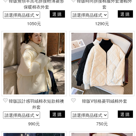
韓版無領羊羔毛拼接輕薄菱形
韓版時尚拼接棉服外套連帽外
保暖棉衣外套
套
選購
選購
1050元
1290元
韓版設計感羽絨棉衣短款棉襖
韓版V領格菱羽絨棉外套
外套
選購
選購
990元
750元